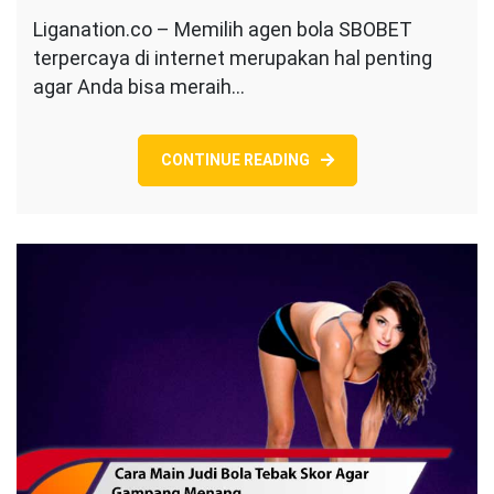
Tips
Liganation.co – Memilih agen bola SBOBET
Memilih
terpercaya di internet merupakan hal penting
Agen
Bola
agar Anda bisa meraih…
SBOBET
Terpercaya
Agar
CONTINUE READING
Untung