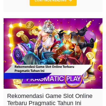
CONTINUE READING
Terbaik
Rekomendasi Game Slot Online
Terbaru Pragmatic Tahun Ini