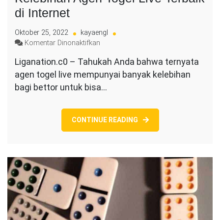
di Internet
Oktober 25, 2022
kayaengl
pada
Komentar Dinonaktifkan
Kelebihan
Liganation.c0 – Tahukah Anda bahwa ternyata
Agen
agen togel live mempunyai banyak kelebihan
Togel
Live
bagi bettor untuk bisa…
Terbaik
di
Internet
CONTINUE READING