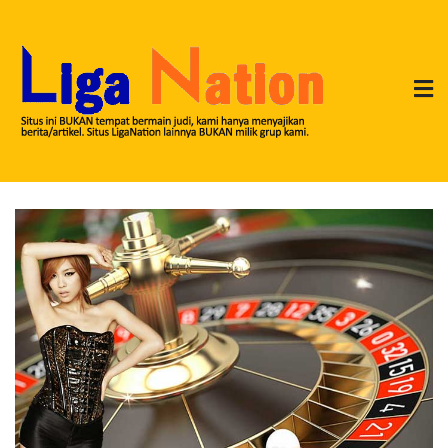
Skip
to
content
Situs Judi Bola Online –
Situs judi bola yang terbaik pasti nya akan
memberikan bonus pada permainan sbobet online,
Agen Judi SBOBET
judi bola maupun game live casino. Dapatkan bonus
20% hari ini.
Terpercaya 2020