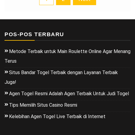
pos
POS-POS TERBARU
Metode Terbaik untuk Main Roulette Online Agar Menang
Terus
Situs Bandar Togel Terbaik dengan Layanan Terbaik
Juga!
Agen Togel Resmi Adalah Agen Terbaik Untuk Judi Togel
Tips Memilih Situs Casino Resmi
Kelebihan Agen Togel Live Terbaik di Internet