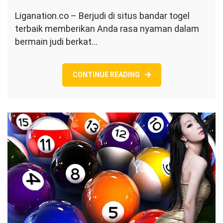
Situs
Liganation.co – Berjudi di situs bandar togel
Bandar
terbaik memberikan Anda rasa nyaman dalam
Togel
Terbaik
bermain judi berkat…
dengan
Layanan
Terbaik
CONTINUE READING
Juga!