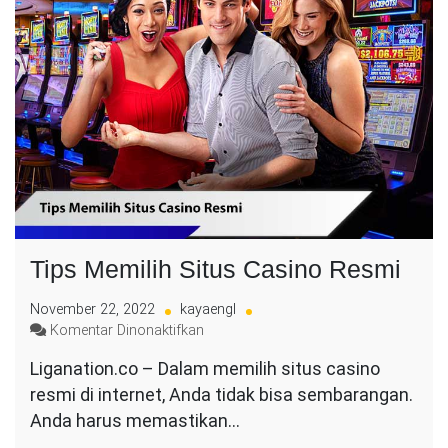
Tips Memilih Situs Casino Resmi
November 22, 2022
kayaengl
pada
Komentar Dinonaktifkan
Tips
Liganation.co – Dalam memilih situs casino
Memilih
resmi di internet, Anda tidak bisa sembarangan.
Situs
Casino
Anda harus memastikan…
Resmi