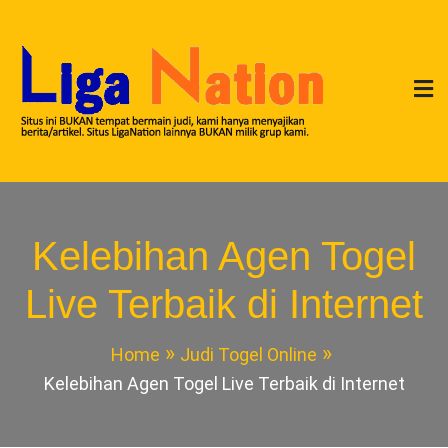
Skip
to
content
Situs Judi Bola Online –
Situs judi bola yang terbaik pasti nya akan
memberikan bonus pada permainan sbobet online,
Agen Judi SBOBET
judi bola maupun game live casino. Dapatkan bonus
20% hari ini.
Terpercaya 2020
Kelebihan Agen Togel
Live Terbaik di Internet
Home
Judi Togel Online
Kelebihan Agen Togel Live Terbaik di Internet