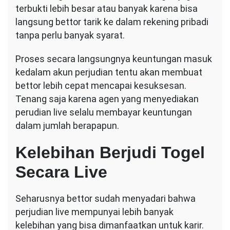
terbukti lebih besar atau banyak karena bisa
langsung bettor tarik ke dalam rekening pribadi
tanpa perlu banyak syarat.
Proses secara langsungnya keuntungan masuk
kedalam akun perjudian tentu akan membuat
bettor lebih cepat mencapai kesuksesan.
Tenang saja karena agen yang menyediakan
perudian live selalu membayar keuntungan
dalam jumlah berapapun.
Kelebihan Berjudi Togel
Secara Live
Seharusnya bettor sudah menyadari bahwa
perjudian live mempunyai lebih banyak
kelebihan yang bisa dimanfaatkan untuk karir.