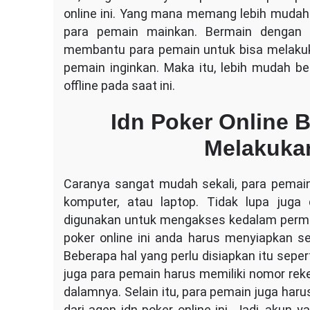
online ini. Yang mana memang lebih mudah
para pemain mainkan. Bermain dengan 
membantu para pemain untuk bisa melaku
pemain inginkan. Maka itu, lebih mudah b
offline pada saat ini.
Idn Poker Online 
Melakukan
Caranya sangat mudah sekali, para pemai
komputer, atau laptop. Tidak lupa juga
digunakan untuk mengakses kedalam permain
poker online ini anda harus menyiapkan 
Beberapa hal yang perlu disiapkan itu sepe
juga para pemain harus memiliki nomor reke
dalamnya. Selain itu, para pemain juga ha
dari agen idn poker online ini. Jadi, akun 