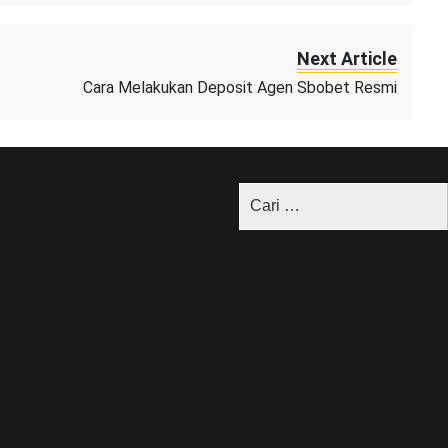
Next Article
Cara Melakukan Deposit Agen Sbobet Resmi