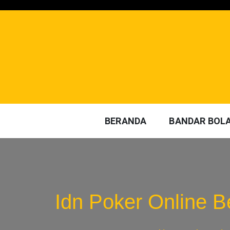
Skip
to
content
Situs Judi Bola Onli
Situs judi bola yang terbaik pasti nya akan 
BERANDA
BANDAR BOL
Idn Poker Online 