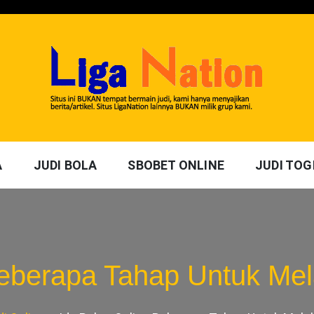
ne – Agen Judi SBOBET Te
memberikan bonus pada permainan sbobet online, judi b
hari ini.
A
JUDI BOLA
SBOBET ONLINE
JUDI TOG
Beberapa Tahap Untuk Mel