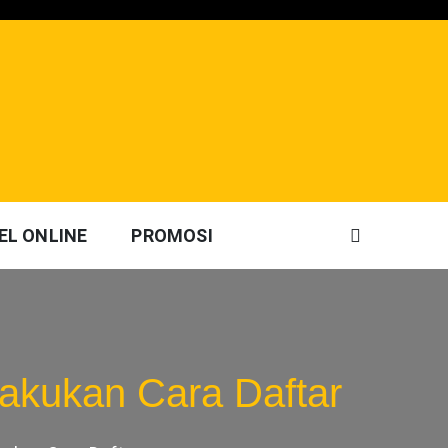
rpercaya 2020
ola maupun game live casino. Dapatkan bonus 20%
EL ONLINE
PROMOSI
akukan Cara Daftar