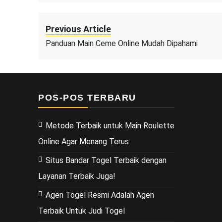
Previous Article
Panduan Main Ceme Online Mudah Dipahami
POS-POS TERBARU
Metode Terbaik untuk Main Roulette
Online Agar Menang Terus
Situs Bandar Togel Terbaik dengan
Layanan Terbaik Juga!
Agen Togel Resmi Adalah Agen
Terbaik Untuk Judi Togel