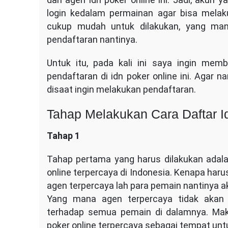
login kedalam permainan agar bisa melak
cukup mudah untuk dilakukan, yang ma
pendaftaran nantinya.
Untuk itu, pada kali ini saya ingin me
pendaftaran di idn poker online ini. Agar 
disaat ingin melakukan pendaftaran.
Tahap Melakukan Cara Daftar I
Tahap 1
Tahap pertama yang harus dilakukan adal
online terpercaya di Indonesia. Kenapa har
agen terpercaya lah para pemain nantinya 
Yang mana agen terpercaya tidak akan
terhadap semua pemain di dalamnya. Mak
poker online terpercaya sebagai tempat unt